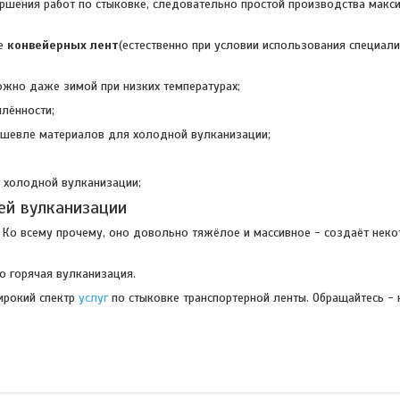
ршения работ по стыковке, следовательно простой производства макс
ие
конвейерных лент
(естественно при условии использования специал
жно даже зимой при низких температурах;
лённости;
ешевле материалов для холодной вулканизации;
т холодной вулканизации;
ей вулканизации
Ко всему прочему, оно довольно тяжёлое и массивное - создаёт нек
о горячая вулканизация.
широкий спектр
услуг
по стыковке транспортерной ленты. Обращайтесь - 