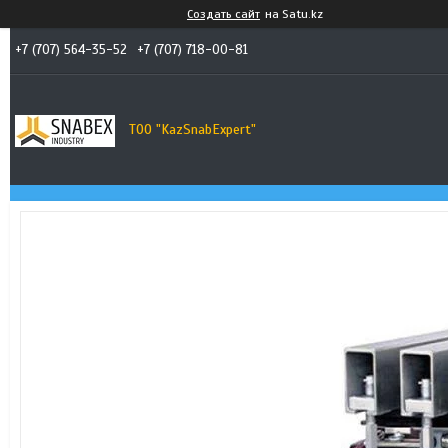
Создать сайт
на Satu.kz
+7 (707) 564-35-52
+7 (707) 718-00-81
TOO "KazSnabExpert"