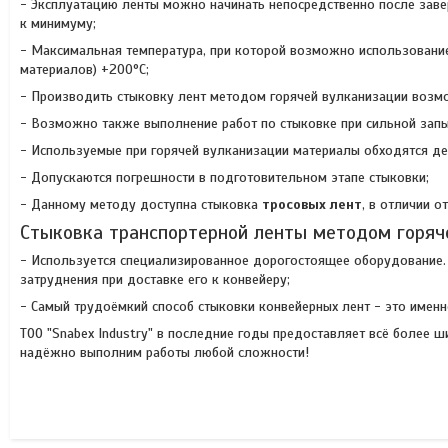
- Эксплуатацию ленты можно начинать непосредственно после заве
к минимуму;
- Максимальная температура, при которой возможно использован
материалов) +200°С;
- Производить стыковку лент методом горячей вулканизации возмо
- Возможно также выполнение работ по стыковке при сильной запы
- Используемые при горячей вулканизации материалы обходятся д
- Допускаются погрешности в подготовительном этапе стыковки;
- Данному методу доступна стыковка
тросовых лент
, в отличии о
Стыковка транспортерной ленты методом горяч
- Используется специализированное дорогостоящее оборудование. 
затруднения при доставке его к конвейеру;
- Самый трудоёмкий способ стыковки конвейерных лент - это именн
ТОО "Snabex Industry" в последние годы предоставляет всё более 
надёжно выполним работы любой сложности!