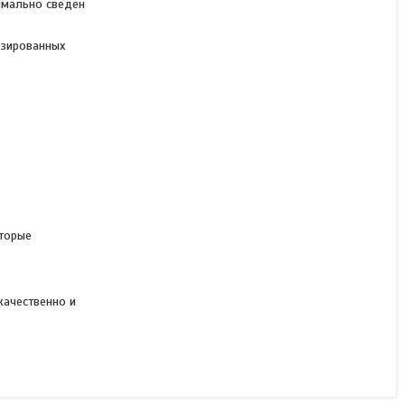
имально сведен
вулканизации
изированных
Услуга
от 120 000 ₸
оторые
качественно и